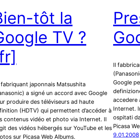
Bien-tôt la
Pre
Google TV ?
Goo
fr]
Il fabbri
(Panasoni
Google per
 fabriquant japonnais Matsushita
definizio
anasonic) a signé un accord avec Google
accedere a
ur produire des téléviseurs ad haute
Internet. I
finition (HDTV) qui permettent d’accéder à
ospitati d
s contenus vidéo et photo via Internet. Il
Picasa We
agit des vidéos hébergés sur YouTube et les
9.01.2008
otos sur Picasa Web Albums.