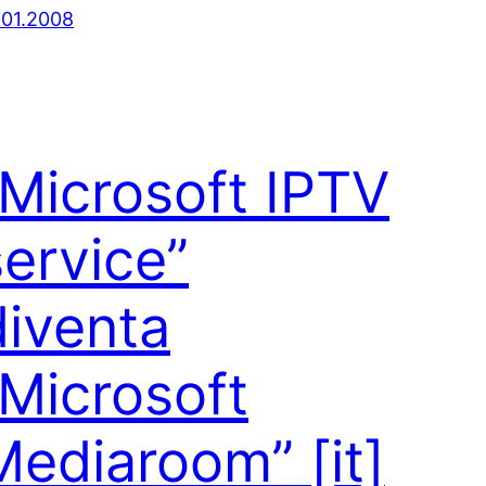
.01.2008
“Microsoft IPTV
service”
diventa
“Microsoft
Mediaroom”
[it]