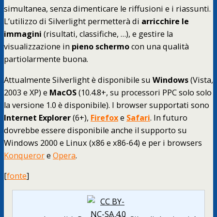
simultanea, senza dimenticare le riffusioni e i riassunti.
L’utilizzo di Silverlight permetterà di
arricchire le
immagini
(risultati, classifiche, …), e gestire la
visualizzazione in
pieno schermo
con una qualità
partiolarmente buona.
Attualmente Silverlight è disponibile su
Windows
(Vista,
2003 e XP) e
MacOS
(10.4.8+, su processori PPC solo solo
la versione 1.0 è disponibile). I browser supportati sono
Internet Explorer
(6+),
Firefox
e
Safari
. In futuro
dovrebbe essere disponibile anche il supporto su
Windows 2000 e Linux (x86 e x86-64) e per i browsers
Konqueror
e
Opera
.
[
fonte
]