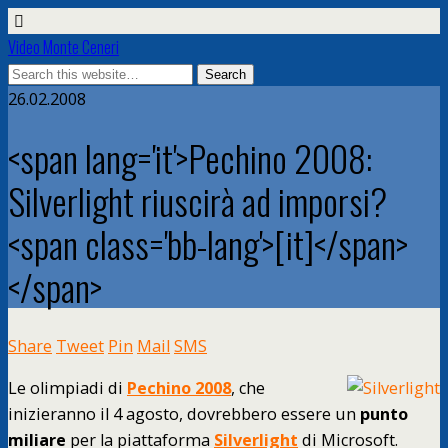
Video Monte Ceneri
26.02.2008
<span lang='it'>Pechino 2008:
Silverlight riuscirà ad imporsi?
<span class='bb-lang'>[it]</span>
</span>
Share
Tweet
Pin
Mail
SMS
Le olimpiadi di
Pechino 2008
, che
inizieranno il 4 agosto, dovrebbero essere un
punto
miliare
per la piattaforma
Silverlight
di Microsoft.