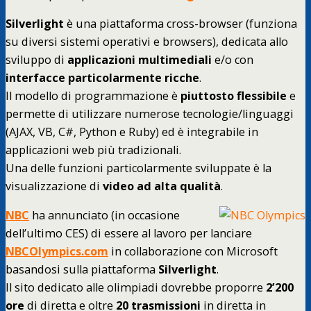
Silverlight
è una piattaforma cross-browser (funziona
su diversi sistemi operativi e browsers), dedicata allo
sviluppo di
applicazioni multimediali
e/o con
interfacce particolarmente ricche
.
Il modello di programmazione è
piuttosto flessibile
e
permette di utilizzare numerose tecnologie/linguaggi
(AJAX, VB, C#, Python e Ruby) ed è integrabile in
applicazioni web più tradizionali.
Una delle funzioni particolarmente sviluppate è la
visualizzazione di
video ad alta qualità
.
NBC
ha annunciato (in occasione
dell’ultimo CES) di essere al lavoro per lanciare
NBCOlympics.com
in collaborazione con Microsoft
basandosi sulla piattaforma
Silverlight
.
Il sito dedicato alle olimpiadi dovrebbe proporre
2’200
ore
di diretta e oltre
20 trasmissioni
in diretta in