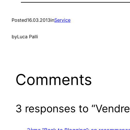
Posted
16.03.2013
in
Service
by
Luca Palli
Comments
3 responses to “
Vendre