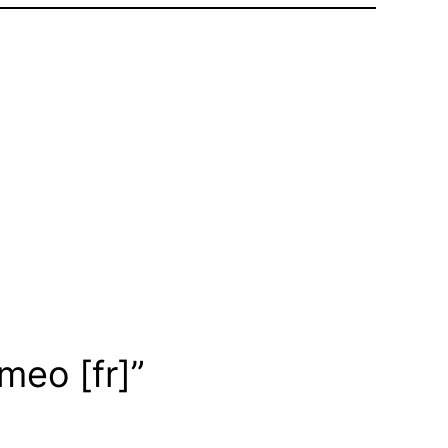
Vimeo
[fr]
”