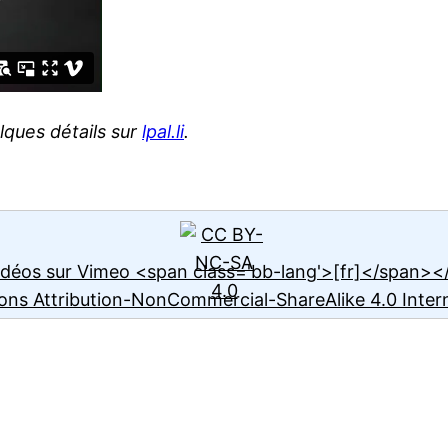
lques détails sur
lpal.li
.
vidéos sur Vimeo <span class='bb-lang'>[fr]</span>
ns Attribution-NonCommercial-ShareAlike 4.0 Intern