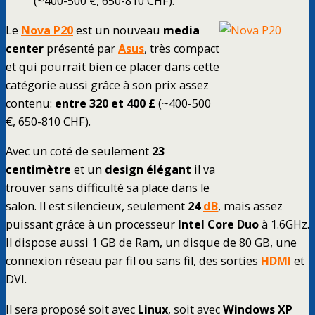
(~400-500 €, 650-810 CHF).
Le
Nova P20
est un nouveau
media
center
présenté par
Asus
, très compact
et qui pourrait bien ce placer dans cette
catégorie aussi grâce à son prix assez
contenu:
entre 320 et 400 £
(~400-500
€, 650-810 CHF).
Avec un coté de seulement
23
centimètre
et un
design élégant
il va
trouver sans difficulté sa place dans le
salon. Il est silencieux, seulement
24
dB
, mais assez
puissant grâce à un processeur
Intel Core Duo
à 1.6GHz.
Il dispose aussi 1 GB de Ram, un disque de 80 GB, une
connexion réseau par fil ou sans fil, des sorties
HDMI
et
DVI.
Il sera proposé soit avec
Linux
, soit avec
Windows XP