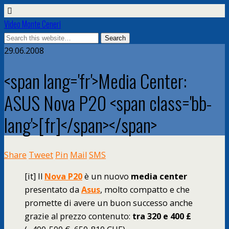
Video Monte Ceneri
29.06.2008
<span lang='fr'>Media Center:
ASUS Nova P20 <span class='bb-
lang'>[fr]</span></span>
Share
Tweet
Pin
Mail
SMS
[it]
Il
Nova P20
è un nuovo
media center
presentato da
Asus
, molto compatto e che
promette di avere un buon successo anche
grazie al prezzo contenuto:
tra 320 e 400 £