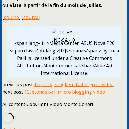
ou
Vista
, à partir de la
fin du mois de juillet
.
[
source
] [
source
]
<span lang='fr'>Media Center: ASUS Nova P20
<span class='bb-lang'>[fr]</span></span>
by
Luca
Palli
is licensed under a
Creative Commons
Attribution-NonCommercial-ShareAlike 4.0
International License
.
previous post
Tripr TV, scegliere l'albergo in video
next post
12seconds.tv: il micro blogging video
All content Copyright Video Monte Ceneri