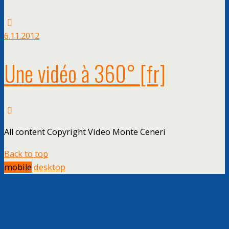
6.11.2012
Une vidéo à 360°
[fr]
All content Copyright Video Monte Ceneri
Back to top
mobile
desktop