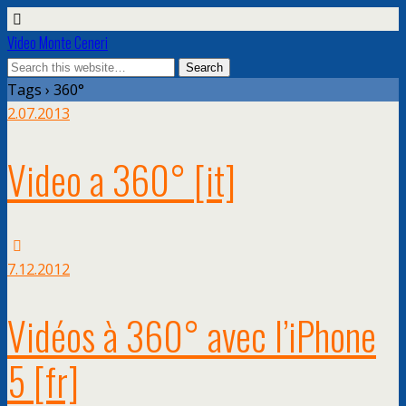
Video Monte Ceneri
Tags › 360°
2.07.2013
Video a 360°
[it]
7.12.2012
Vidéos à 360° avec l’iPhone
5
[fr]