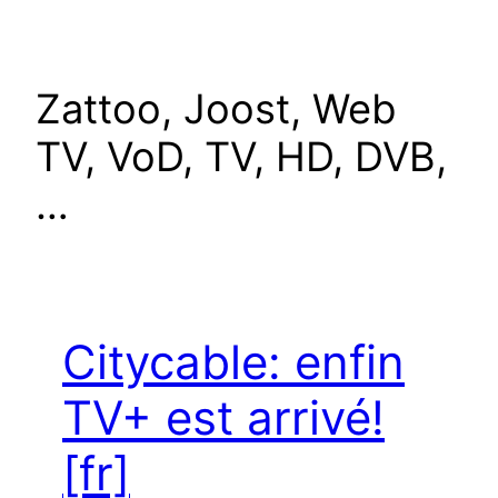
Skip
to
content
Zattoo, Joost, Web
TV, VoD, TV, HD, DVB,
…
Citycable: enfin
TV+ est arrivé!
[fr]